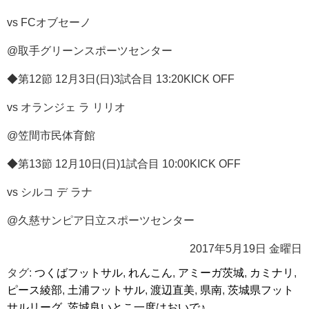
vs FCオブセーノ
@取手グリーンスポーツセンター
◆第12節 12月3日(日)3試合目 13:20KICK OFF
vs オランジェ ラ リリオ
@笠間市民体育館
◆第13節 12月10日(日)1試合目 10:00KICK OFF
vs シルコ デ ラナ
@久慈サンピア日立スポーツセンター
2017年5月19日 金曜日
タグ:
つくばフットサル
,
れんこん
,
アミーガ茨城
,
カミナリ
,
ピース綾部
,
土浦フットサル
,
渡辺直美
,
県南
,
茨城県フット
サルリーグ
,
茨城良いとこ一度はおいで♪