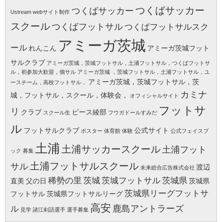
つくばサッカー
つくばサッカー
Ustream
webサイト制作
スクール
つくばフットサル
つくばフットサルスク
アミーガ茨城
ール
れんこん
アミーガ茨城フット
サルクラブ
アミーガ茨城，茨城フットサル，土浦フットサル，つくばフットサ
ル，初参加大歓迎，個サル
アミーガ茨城 ，茨城フットサル，土浦フットサル，ユ
アミーガ茨城，茨城フットサル，茨
ースチーム，高校フットサル，
カミナ
城，フットサル，スクール，体験会，
オフィシャルサイト
フットサ
リ
クラブ
ピース綾部
スクール生
フウガドールすみだ
ル
フットサルクラブ
公式サイト
ポスター
体育館
体験
公式フェイスブ
土浦
土浦サッカースクール
土浦フット
ック
募集
土浦フットサルスクール
サル
渡辺
未来総合広告株式会社
稀勢の里
茨城
茨城フットサル
茨城県
直美
父の日
茨城県
茨城県リーグフットサ
フットサル
茨城県フットサルリーグ
高安
鹿島アントラーズ
ル
見学
諸江剣語選手
選手募集