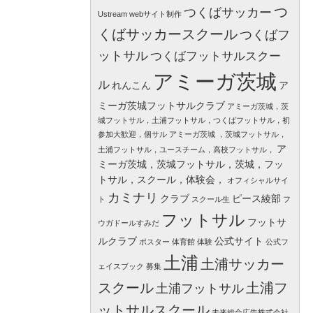
つ
つくばサッカー
Ustream
webサイト制作
くばサッカースクール
つくばフ
ットサル
つくばフットサルスクー
アミーガ茨城
ル
れんこん
ア
ミーガ茨城フットサルクラブ
アミーガ茨城，茨
城フットサル，土浦フットサル，つくばフットサル，初
参加大歓迎，個サル
アミーガ茨城 ，茨城フットサル，
ア
土浦フットサル，ユースチーム，高校フットサル，
ミーガ茨城，茨城フットサル，茨城，フッ
トサル，スクール，体験会，
オフィシャルサイ
カミナリ
クラブ
ピース綾部
ト
スクール生
フ
フットサル
フットサ
ウガドールすみだ
ルクラブ
公式サイト
ポスター
体育館
体験
公式フ
土浦
土浦サッカー
ェイスブック
募集
スクール
土浦フ
土浦フットサル
ットサルスクール
未来総合広告株式会社