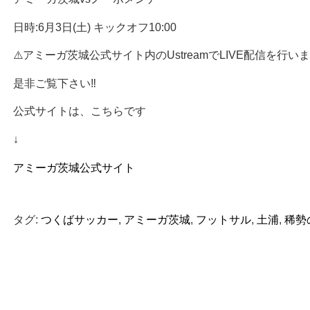
日時:6月3日(土) キックオフ10:00
⚠️アミーガ茨城公式サイト内のUstreamでLIVE配信を行います
是非ご覧下さい‼️
公式サイトは、こちらです
↓
アミーガ茨城公式サイト
タグ:
つくばサッカー
,
アミーガ茨城
,
フットサル
,
土浦
,
稀勢